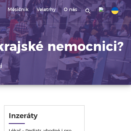
Měsíčník
Veletrhy
O nás
Search
for:
ických škol.
krajské nemocnici?
j
Inzeráty