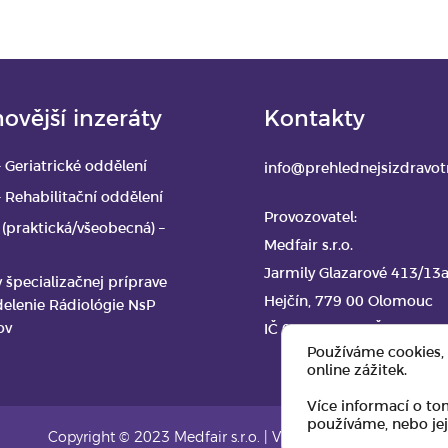
ovější inzeráty
Kontakty
– Geriatrické oddělení
info@prehlednejsizdravotn
– Rehabilitační oddělení
Provozovatel:
 (praktická/všeobecná) –
Medfair s.r.o.
Jarmily Glazarové 413/13
v špecializačnej príprave
Hejčín, 779 00 Olomouc
elenie Rádiológie NsP
ov
IČ 08409200 DIČ CZ0840
Používáme cookies,
online zážitek.
Více informací o to
používáme, nebo jej
Copyright © 2023 Medfair s.r.o.
|
Vytvořeno:
ANRI.cz