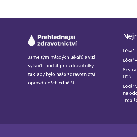
Nejn
Lékař 
Jsme tým mladých lékařů s vizí
Lékař 
vytvořit portál pro zdravotníky,
Sestra
tak, aby bylo naše zdravotnictví
LDN
opravdu přehlednější.
Lekár 
na odd
Trebiš