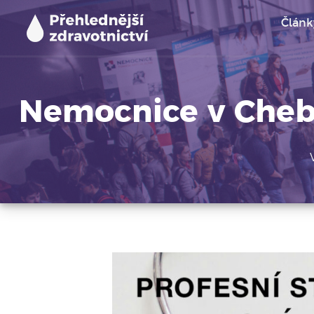
Skip
Článk
to
content
Přehlednější zdravotnictví
Užitečné informace pro studenty medicíny, zdravot
Nemocnice v Chebu