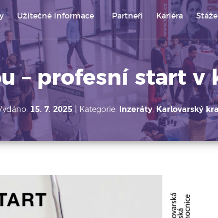
y
Užitečné informace
Partneři
Kariéra
Stáže
nických fakult, vyšších odborných a středních zdravotn
 – profesní start v 
Vydáno:
15. 7. 2025
| Kategorie:
Inzeráty
,
Karlovarský kra