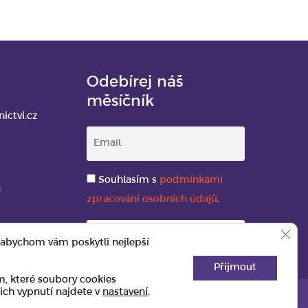
Odebírej náš
měsíčník
ictvi.cz
Souhlasím s
podmínkami
a
zpracování osobních údajů
.
9200
Zavř
 abychom vám poskytli nejlepší
Přijmout
m, které soubory cookies
ich vypnutí najdete v
nastavení
.