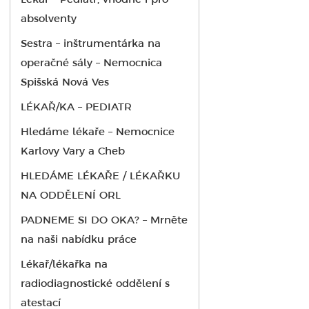
Lékař – Pediatr, vhodné i pro
absolventy
Sestra – inštrumentárka na
operačné sály – Nemocnica
Spišská Nová Ves
LÉKAŘ/KA – PEDIATR
Hledáme lékaře – Nemocnice
Karlovy Vary a Cheb
HLEDÁME LÉKAŘE / LÉKAŘKU
NA ODDĚLENÍ ORL
PADNEME SI DO OKA? – Mrněte
na naši nabídku práce
Lékař/lékařka na
radiodiagnostické oddělení s
atestací